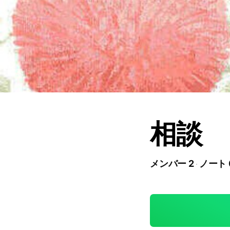
相談
メンバー 2
ノート 