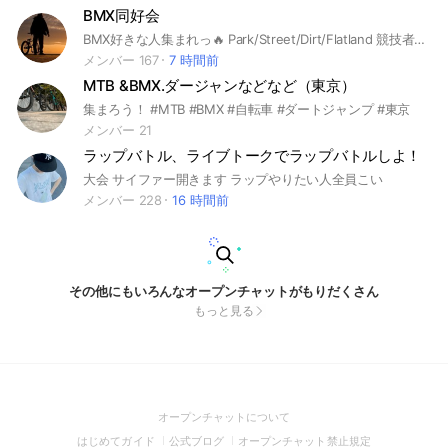
BMX同好会
BMX好きな人集まれっ🔥 Park/Street/Dirt/Flatland 競技者や興味がある人集まれ〜 #BMX ※参加された際には大事なノート（利用規約）を必ず読んでください。 宣伝目的・荒らし行為は強制退会処分対象です
メンバー 167
7 時間前
MTB &BMX.ダージャンなどなど（東京）
集まろう！ #MTB #BMX #自転車 #ダートジャンプ #東京
メンバー 21
ラップバトル、ライブトークでラップバトルしよ！
大会 サイファー開きます ラップやりたい人全員こい
メンバー 228
16 時間前
その他にもいろんなオープンチャットがもりだくさん
もっと見る
(Open
オープンチャットについて
in
(Open
(Open
(Open
はじめてガイド
公式ブログ
オープンチャット禁止規定