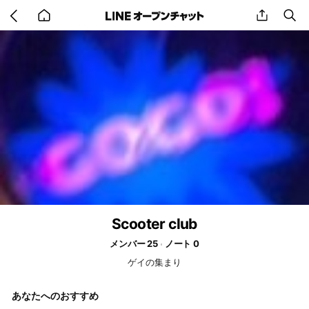
Go
share
se
back
to
home
Scooter club
メンバー 25
ノート 0
ゲイの集まり
あなたへのおすすめ