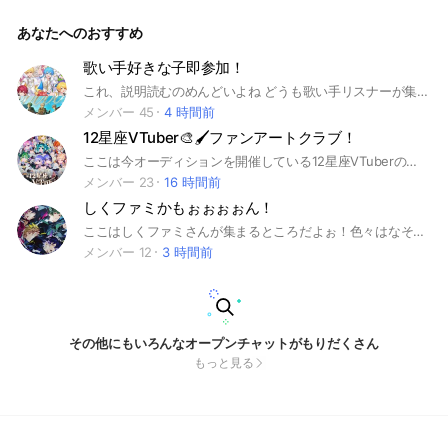
がりたい #シクスフォト#シクフォニ#ざつだん #繋がり会
あなたへのおすすめ
歌い手好きな子即参加！
これ、説明読むのめんどいよね どうも歌い手リスナーが集まるおぷです！ 歌い手リスナー、荒らしじゃない人ならどなたでも参加可能！ 説明読むのめんどいと想うから短くする このようになれなれしい管理人ですので 話しやすいと思う（？ じゃぁ待ってるね （学生多きおぷなのでどなたでも大歓迎((？ あ、ファンチだけは許さないんで どんなに優しくてどんなにノリよくてどんなに面白くてどんなに明るくてもだね？ ⇣タグです #シクフォニ#SIXFONIA#しくふぉに#シクファミ#しくふぁみ#歌い手#STPR#すとぷり#Strawberry Prince#KnightX-騎士X-#アンプタックカラーズ#AMPTAK×COLORS#めておら#Meteorites#メテオラ#すにすて#SneakerStep#とぅるりぷ#True＆Lip#VOISING#いれいす#すたぽら#StarLight PolaRis#クロノヴァ#Chrono▷◀Reverse#ブラブラ#歌い手リスナー#歌い手#歌い手界隈#オタク#ファン#グッズ#各1#雑談#推し活#推し#ファンミ#ファンマ#ペア#ペア画#ライトク#ライト#ライブトーク
メンバー 45
4 時間前
12星座VTuber🎨🖌ファンアートクラブ！
ここは今オーディションを開催している12星座VTuberのファンアートクラブ！ 雑談⭕️なので、オーディションを受けている人も、受けるのを迷っていて相談したい人も、絵を描くのが好きな人も、ただただ大好きで推してる人もぜひぜひ入ってね！ お願いね！ 中で待ってるよー！ 追記 管理人と副管理人は少々、同担拒否が入っています。そこをご理解の上入って頂けると嬉しいです。 管理人推し···▸ 乙女座♍️ 副管理人推し···▸ 魚座♓️ もしかしたら、強制退ｶ､､､なんでもないです､､､???w
メンバー 23
16 時間前
しくファミかもぉぉぉぉん！
ここはしくファミさんが集まるところだよぉ！色々はなそぉ！全然会話にはいらなくても大丈夫だよぉ！ 荒らし、スタ連、誰かが不快になることを言ったり、以下のことをしちゃだめだよぉ！もししたら強制退会させるからねぇ！
メンバー 12
3 時間前
その他にもいろんなオープンチャットがもりだくさん
もっと見る