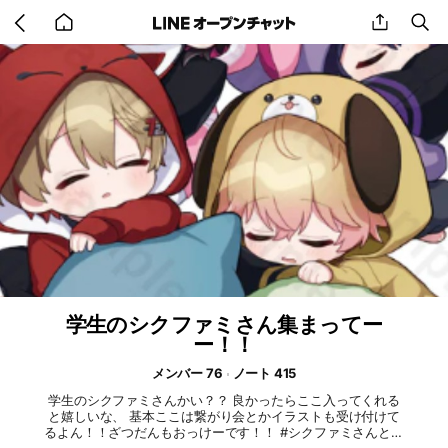
Go
share
se
back
to
home
学生のシクファミさん集まってー
ー！！
メンバー 76
ノート 415
学生のシクファミさんかい？？ 良かったらここ入ってくれる
と嬉しいな、 基本ここは繋がり会とかイラストも受け付けて
るよん！！ざつだんもおっけーです！！ #シクファミさんと繋