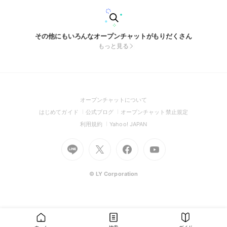
その他にもいろんなオープンチャットがもりだくさん
もっと見る
(Open
オープンチャットについて
in
(Open
(Open
(Open
はじめてガイド
公式ブログ
オープンチャット禁止規定
a
in
in
in
(Open
(Open
利用規約
Yahoo! JAPAN
new
a
a
a
in
in
window)
Go
new
Go
new
Go
Go
new
a
a
to
window)
to
window)
to
to
window)
new
new
Line
X
Facebook
Youtube
window)
window)
(Open
(Open
(Open
(Open
© LY Corporation
in
in
in
in
a
a
a
a
new
new
new
new
window)
window)
window)
window)