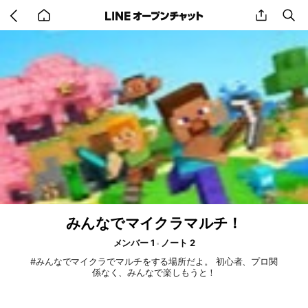
Go
share
se
back
to
home
みんなでマイクラマルチ！
メンバー 1
ノート 2
#みんなでマイクラでマルチをする場所だよ。 初心者、プロ関
係なく、みんなで楽しもうと！