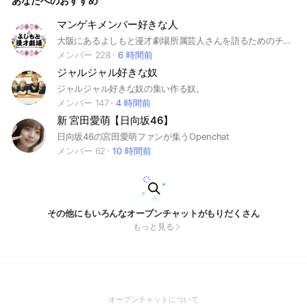
あなたへのおすすめ
マンゲキメンバー好きな人
大阪にあるよしもと漫才劇場所属芸人さんを語るためのチャット！！気軽にゆるーく、お話しましょう！ ライブレポートや感想も大歓迎！！よかったら、好きな芸人さんをアイコンにしてください👍 #お笑い #よしもと漫才劇場
メンバー 228
6 時間前
ジャルジャル好きな奴
ジャルジャル好きな奴の集い作る奴。
メンバー 147
4 時間前
新 宮田愛萌【日向坂46】
日向坂46の宮田愛萌ファンが集うOpenchat
メンバー 62
10 時間前
その他にもいろんなオープンチャットがもりだくさん
もっと見る
(Open
オープンチャットについて