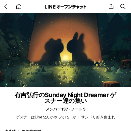
Go
share
se
back
to
home
有吉弘行のSunday Night Dreamer ゲ
スナー達の集い
メンバー 137
ノート 5
ゲスナーはLineなんかやってねーか！ サンドリ好き集まれ