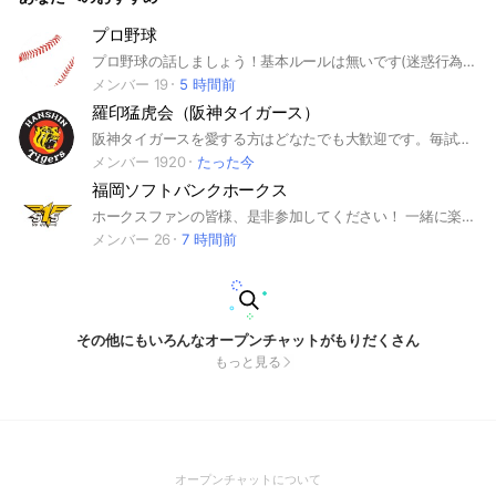
プロ野球
プロ野球の話しましょう！基本ルールは無いです(迷惑行為はやめてください)ゲームやってる人(野球関連)も大歓迎です！即抜けもOKです楽しくやっていきましょう #野球#スポーツ#プロ野球
メンバー 19
5 時間前
羅印猛虎会（阪神タイガース）
阪神タイガースを愛する方はどなたでも大歓迎です。毎試合の楽しさ、辛さを分かち合いましょう。勝っても負けても生涯虎党。
メンバー 1920
たった今
福岡ソフトバンクホークス
ホークスファンの皆様、是非参加してください！ 一緒に楽しく盛り上がりましょう🙌
メンバー 26
7 時間前
その他にもいろんなオープンチャットがもりだくさん
もっと見る
(Open
オープンチャットについて