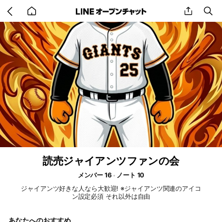
Go
share
se
back
to
home
読売ジャイアンツファンの会
メンバー 16
ノート 10
ジャイアンツ好きな人なら大歓迎! ※ジャイアンツ関連のアイコ
ン設定必須 それ以外は自由
あなたへのおすすめ