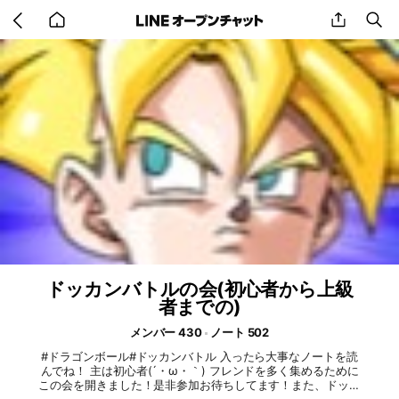
Go
share
se
back
to
home
ドッカンバトルの会(初心者から上級
者までの)
メンバー 430
ノート 502
#ドラゴンボール#ドッカンバトル 入ったら大事なノートを読
んでね！ 主は初心者(´・ω・｀) フレンドを多く集めるために
この会を開きました！是非参加お待ちしてます！また、ドッカ